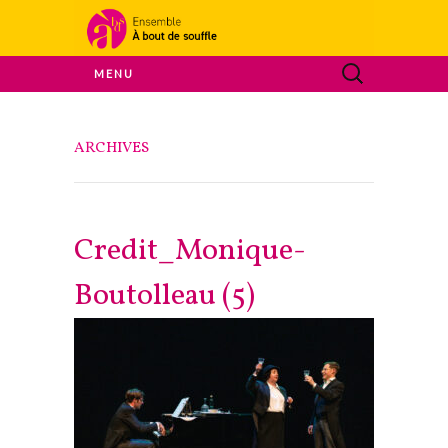
Ensemble A Bout De Souffle
MENU
À bout de
ARCHIVES
souffle
Credit_Monique-
Boutolleau (5)