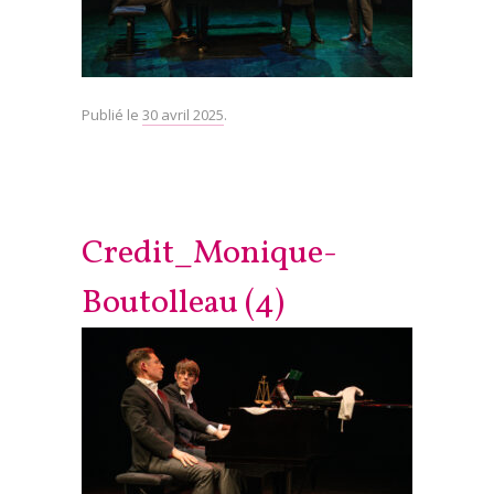
Publié le
30 avril 2025
.
Credit_Monique-
Boutolleau (4)