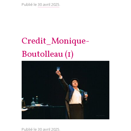
Publié le
30 avril 2025
.
Credit_Monique-
Boutolleau (1)
Publié le
30 avril 2025
.