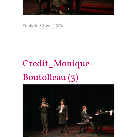
Publié le
30 avril 2025
.
Credit_Monique-
Boutolleau (3)