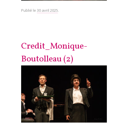
Publié le
30 avril 2025
.
Credit_Monique-
Boutolleau (2)