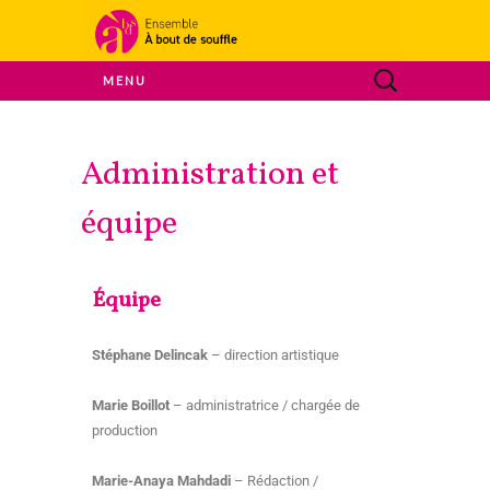
Ensemble A Bout De Souffle
MENU
À bout de
Administration et
souffle
équipe
Équipe
Stéphane Delincak
– direction artistique
Marie Boillot
– administratrice / chargée de
production
Marie-Anaya Mahdadi
– Rédaction /