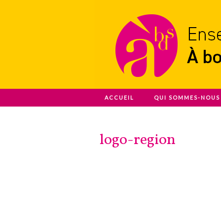
Ensemble A Bout De Souffle
ACCUEIL
QUI SOMMES-NOUS 
À bout de s
logo-region