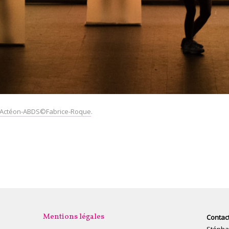
Actéon-ABDS©Fabrice-Roque
.
Mentions légales
Contact
Stépha