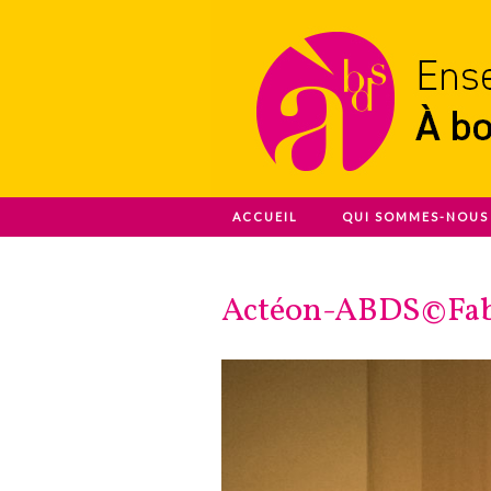
Ensemble A Bout De Souffle
ACCUEIL
QUI SOMMES-NOUS 
À bout de s
Actéon-ABDS©Fab