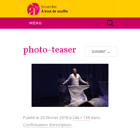
Ensemble A Bout De Souffle
MENU
À bout de
photo-teaser
souffle
SUIVANT
→
Publié le
20 février 2018
à
246 × 138
dans
Confirmation d’inscription
.