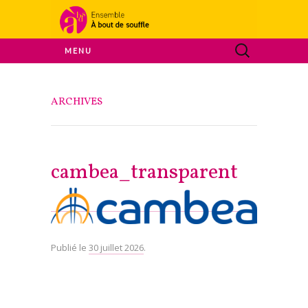
Ensemble A Bout De Souffle
MENU
À bout de
ARCHIVES
souffle
cambea_transparent
Publié le
30 juillet 2026
.