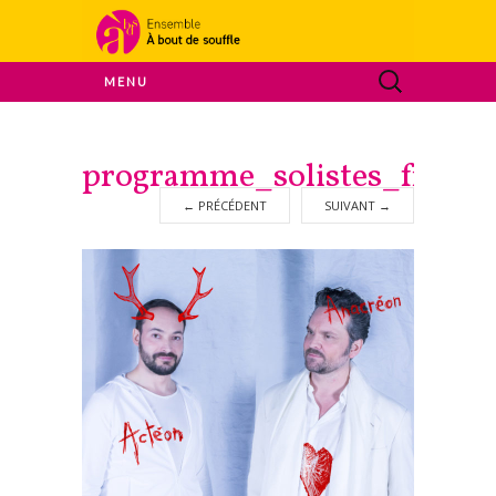
Ensemble A Bout De Souffle
MENU
À bout de
programme_solistes_froid_
souffle
←
PRÉCÉDENT
SUIVANT
→