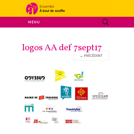
Ensemble A Bout De Souffle
MENU
À bout de
logos AA def 7sept17
souffle
←
PRÉCÉDENT